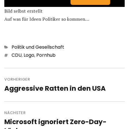
Bild selbst erstellt
Auf was für Ideen Politiker so kommen…
Kategorien
Politik und Gesellschaft
Schlagwörter
CDU
,
Logo
,
Pornhub
Beitragsnavigation
VORHERIGER
Aggressive Ratten in den USA
Vorheriger
Beitrag:
NÄCHSTER
Microsoft ignoriert Zero-Day-
Nächster