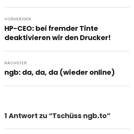
Beitragsnavigation
VORHERIGER
HP-CEO: bei fremder Tinte
Vorheriger
Beitrag:
deaktivieren wir den Drucker!
NÄCHSTER
ngb: da, da, da (wieder online)
Nächster
Beitrag:
1 Antwort zu “Tschüss ngb.to”