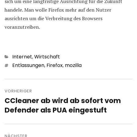
sich um eine langfristige Ausrichtung für die Zukunft
handele. Man wolle Firefox mehr auf den Nutzer
ausrichten um die Verbreitung des Browsers
voranzutreiben.
Kategorien
Internet
,
Wirtschaft
Schlagwörter
Entlassungen
,
Firefox
,
mozilla
Beitragsnavigation
VORHERIGER
CCleaner ab wird ab sofort vom
Vorheriger
Beitrag:
Defender als PUA eingestuft
NÄCHSTER