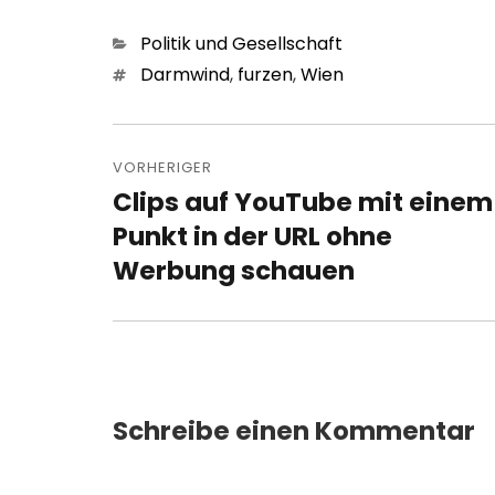
Kategorien
Politik und Gesellschaft
Schlagwörter
Darmwind
,
furzen
,
Wien
Beitragsnavigation
VORHERIGER
Clips auf YouTube mit einem
Vorheriger
Beitrag:
Punkt in der URL ohne
Werbung schauen
Schreibe einen Kommentar