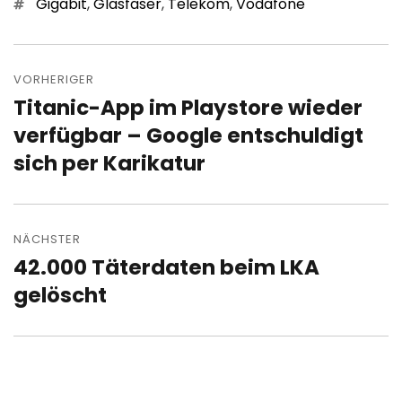
Schlagwörter
Gigabit
,
Glasfaser
,
Telekom
,
Vodafone
Beitragsnavigation
VORHERIGER
Titanic-App im Playstore wieder
Vorheriger
Beitrag:
verfügbar – Google entschuldigt
sich per Karikatur
NÄCHSTER
42.000 Täterdaten beim LKA
Nächster
Beitrag:
gelöscht