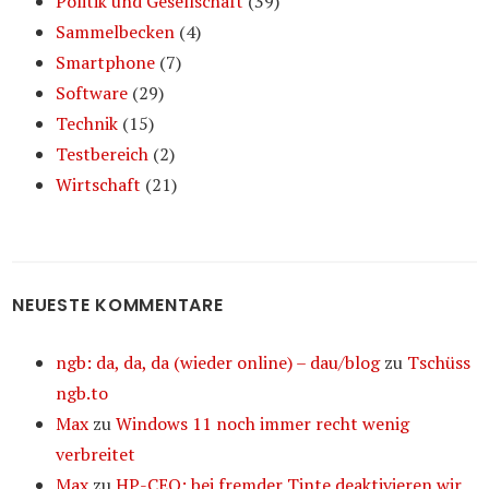
Politik und Gesellschaft
(39)
Sammelbecken
(4)
Smartphone
(7)
Software
(29)
Technik
(15)
Testbereich
(2)
Wirtschaft
(21)
NEUESTE KOMMENTARE
ngb: da, da, da (wieder online) – dau/blog
zu
Tschüss
ngb.to
Max
zu
Windows 11 noch immer recht wenig
verbreitet
Max
zu
HP-CEO: bei fremder Tinte deaktivieren wir