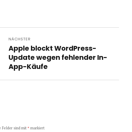
NÄCHSTER
Apple blockt WordPress-
Nächster
Beitrag:
Update wegen fehlender In-
App-Käufe
e Felder sind mit
*
markiert