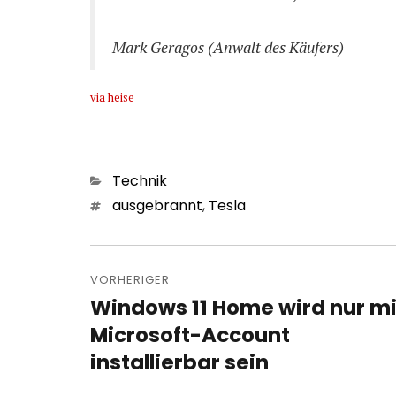
Mark Geragos (Anwalt des Käufers)
via heise
Kategorien
Technik
Schlagwörter
ausgebrannt
,
Tesla
Beitragsnavigation
VORHERIGER
Windows 11 Home wird nur mi
Vorheriger
Beitrag:
Microsoft-Account
installierbar sein