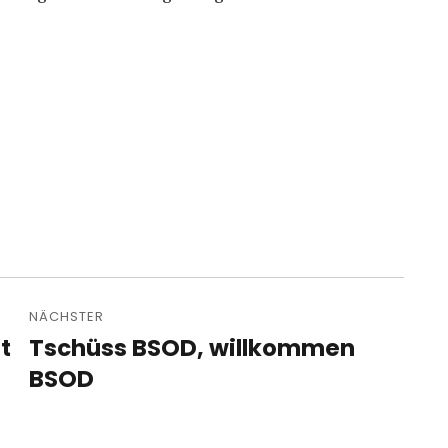
NÄCHSTER
t
Tschüss BSOD, willkommen
Nächster
Beitrag:
BSOD